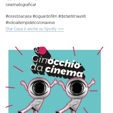
cinematografica!
#iorestoacasa #ioguardofilm #distantimauniti
#noloaitempidelcoronavirus
Star Casa è anche su Spotify >>>