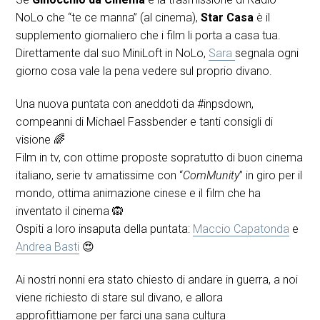
NoLo che “te ce manna” (al cinema),
Star Casa
è il
supplemento giornaliero che i film li porta a casa tua.
Direttamente dal suo MiniLoft in NoLo,
Sara
segnala ogni
giorno cosa vale la pena vedere sul proprio divano.
Una nuova puntata con aneddoti da #inpsdown,
compeanni di Michael Fassbender e tanti consigli di
visione 🌈
Film in tv, con ottime proposte sopratutto di buon cinema
italiano, serie tv amatissime con “
ComMunity
” in giro per il
mondo, ottima animazione cinese e il film che ha
inventato il cinema 🙉
Ospiti a loro insaputa della puntata:
Maccio Capatonda
e
Andrea Basti
😍
Ai nostri nonni era stato chiesto di andare in guerra, a noi
viene richiesto di stare sul divano, e allora
approfittiamone per farci una sana cultura