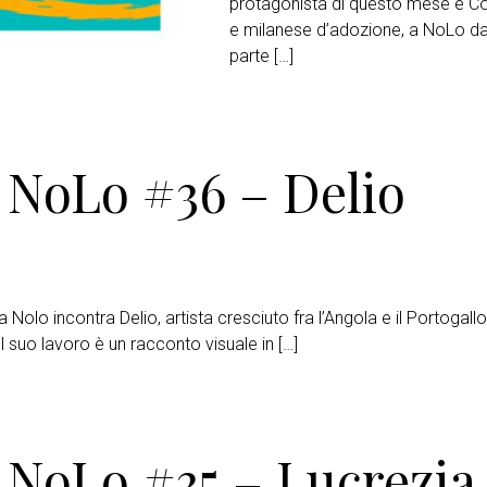
protagonista di questo mese è Cos
e milanese d’adozione, a NoLo da
parte […]
 NoLo #36 – Delio
Nolo incontra Delio, artista cresciuto fra l’Angola e il Portogallo,
l suo lavoro è un racconto visuale in […]
 NoLo #35 – Lucrezia