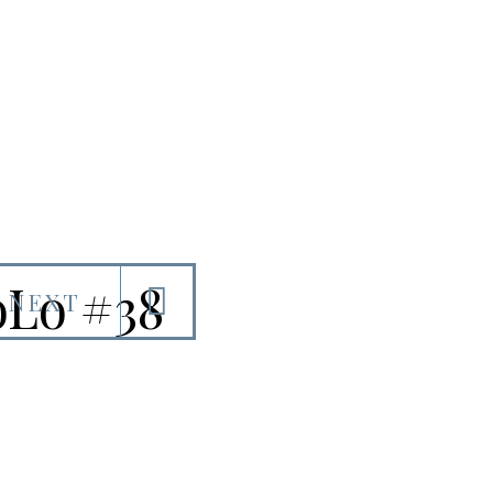
oLo #38
NEXT