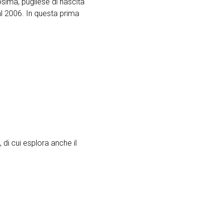
ima, pugliese di nascita
l 2006. In questa prima
 di cui esplora anche il