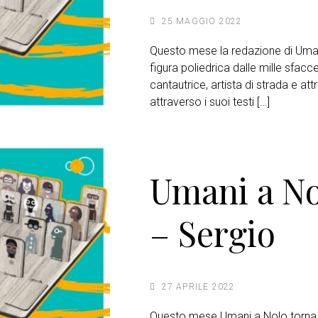
25 MAGGIO 2022
Questo mese la redazione di Uman
figura poliedrica dalle mille sfaccet
cantautrice, artista di strada e att
attraverso i suoi testi […]
Umani a N
– Sergio
27 APRILE 2022
Questo mese Umani a Nolo torna 