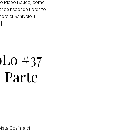
lico Pippo Baudo, come
mande risponde Lorenzo
tore di SanNolo, il
]
oLo #37
 Parte
vista Cosima ci