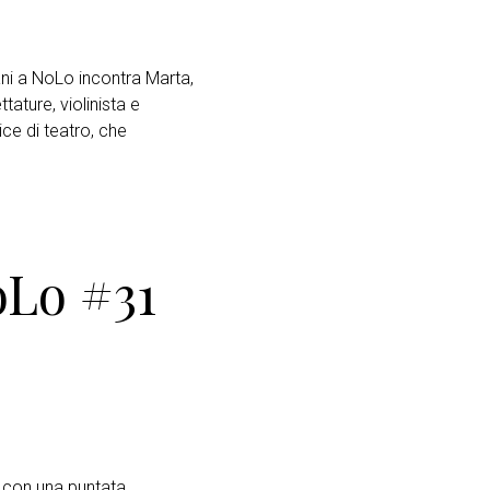
i a NoLo incontra Marta,
tature, violinista e
rice di teatro, che
oLo #31
con una puntata