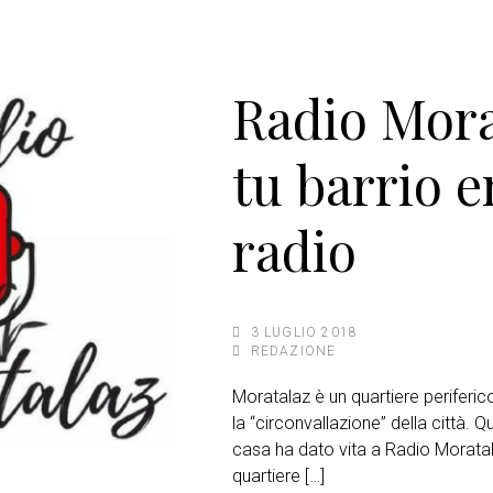
Radio Mora
tu barrio e
radio
3 LUGLIO 2018
REDAZIONE
Moratalaz è un quartiere periferico
la “circonvallazione” della città. Qu
casa ha dato vita a Radio Moratala
quartiere […]