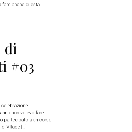
da fare anche questa
 di
ti #03
a celebrazione
t’anno non volevo fare
ho partecipato a un corso
i Village […]