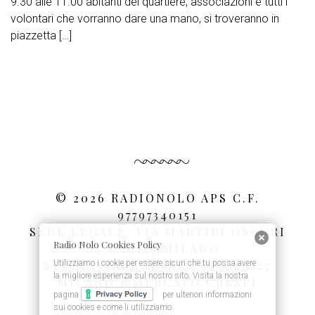
9.30 alle 11.00 abitanti del quartiere, associazioni e tutti i
volontari che vorranno dare una mano, si troveranno in
piazzetta […]
Barra
laterale
primaria
© 2026 RADIONOLO APS C.F.
97797340151
SEDE LEGALE: VIA MARTIRI OSCURI
Radio Nolo Cookies Policy
3 - 20125 MILANO
STUDI: VIALE MONZA 54 - 20127
Utilizziamo i cookie per essere sicuri che tu possa avere
la migliore esperienza sul nostro sito. Visita la nostra
MILANO @MERCATO CRESPI
pagina
per ulteriori informazioni
sui cookies e come li utilizziamo.