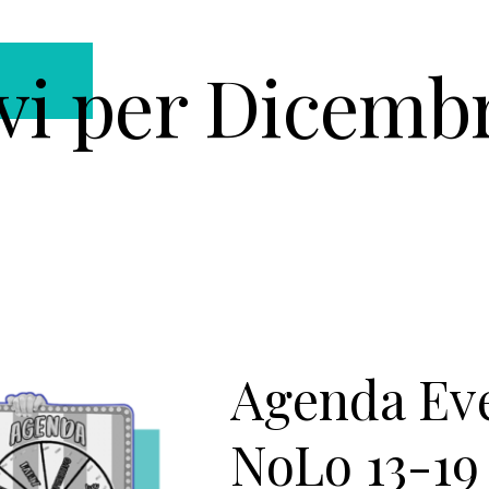
vi per Dicemb
Agenda Ev
NoLo 13-19