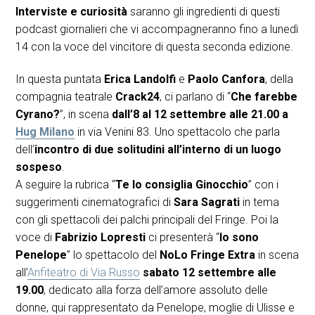
Interviste e curiosità
saranno gli ingredienti di questi
podcast giornalieri che vi accompagneranno fino a lunedì
14 con la voce del vincitore di questa seconda edizione.
In questa puntata
Erica Landolfi
e
Paolo Canfora
,
della
compagnia teatrale
Crack24
, ci parlano di “
Che farebbe
Cyrano?
”, in scena
dall’8 al 12 settembre alle 21.00 a
Hug Milano
in via Venini 83. Uno spettacolo che parla
dell’
incontro di due solitudini all’interno di un luogo
sospeso
.
A seguire la rubrica “
Te lo consiglia Ginocchio
” con i
suggerimenti cinematografici di
Sara Sagrati
in tema
con gli spettacoli dei palchi principali del Fringe. Poi la
voce di
Fabrizio Lopresti
ci presenterà “
Io sono
Penelope
” lo spettacolo del
NoLo Fringe Extra
in scena
all’
Anfiteatro di Via Russo
sabato 12 settembre
alle
19.00
, dedicato alla forza dell’amore assoluto delle
donne, qui rappresentato da Penelope, moglie di Ulisse e