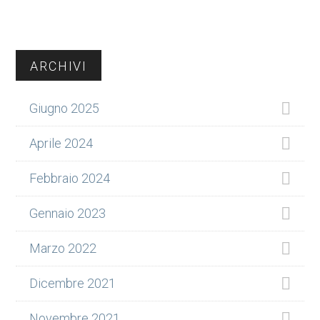
Barra
ARCHIVI
laterale
Giugno 2025
primaria
Aprile 2024
Febbraio 2024
Gennaio 2023
Marzo 2022
Dicembre 2021
Novembre 2021