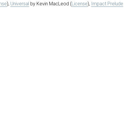
ense
),
Universal
by Kevin MacLeod (
License
),
Impact Prelude