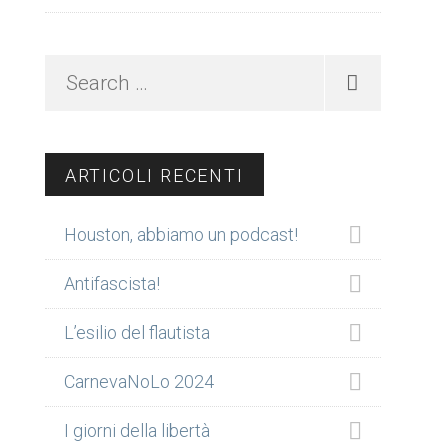
Search
…
ARTICOLI RECENTI
Houston, abbiamo un podcast!
Antifascista!
L’esilio del flautista
CarnevaNoLo 2024
I giorni della libertà