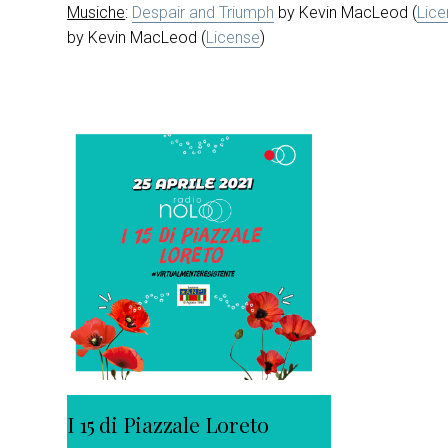
Musiche
:
Despair and Triumph
by Kevin MacLeod (
Lic
by Kevin MacLeod (
License
)
I 15 di Piazzale Loreto