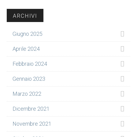
Barra
ARCHIVI
laterale
Giugno 2025
primaria
Aprile 2024
Febbraio 2024
Gennaio 2023
Marzo 2022
Dicembre 2021
Novembre 2021