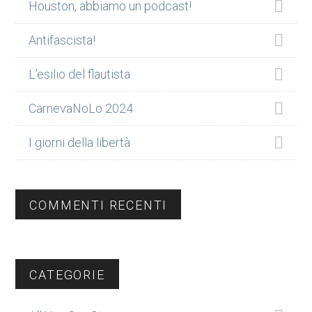
Houston, abbiamo un podcast!
Antifascista!
L’esilio del flautista
CarnevaNoLo 2024
I giorni della libertà
COMMENTI RECENTI
CATEGORIE