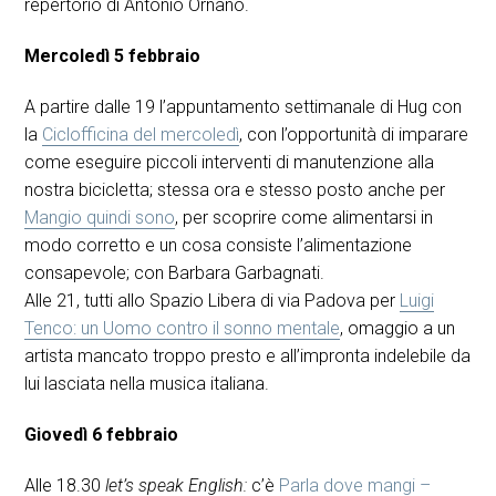
repertorio di Antonio Ornano.
Mercoledì 5 febbraio
A partire dalle 19 l’appuntamento settimanale di Hug con
la
Ciclofficina del mercoledì
, con l’opportunità di imparare
come eseguire piccoli interventi di manutenzione alla
nostra bicicletta; stessa ora e stesso posto anche per
Mangio quindi sono
, per scoprire come alimentarsi in
modo corretto e un cosa consiste l’alimentazione
consapevole; con Barbara Garbagnati.
Alle 21, tutti allo Spazio Libera di via Padova per
Luigi
Tenco: un Uomo contro il sonno mentale
, omaggio a un
artista mancato troppo presto e all’impronta indelebile da
lui lasciata nella musica italiana.
Giovedì
6 febbraio
Alle 18.30
let’s speak English:
c’è
Parla dove mangi –