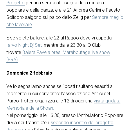
Progetto
per una serata all’insegna della musica
popolare e della danza; e alle 21 Andrea Carlini e Fausto
Solidoro salgono sul palco dello Zelig per
Sempre meglio
che lavorare
.
E se volete ballare, alle 22 al Ragoo dove vi aspetta
Iarvo Night Dj Set,
mentre dalle 23.30 al Q Club
trovate
Balera Favela pres. Maraboutage live show
(FRA)
.
Domenica 2 febbraio
Ve lo segnaliamo anche se i posti risultano esauriti al
momento in cui scriviamo: l’associazione Amici del
Parco Trotter organizza alle 12 di oggi una
visita guidata
Memoriale della Shoah.
Nel pomeriggio, alle 16.30, presso l’Ambulatorio Popolare
di via dei Transiti c’è il
secondo incontro del progetto
Pmomp
, con l’obiettivo di raccogliere strumenti e