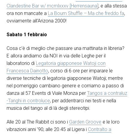
Clandestine Bar w/ mcmlxxxv [Herrensauna]
; e alla stessa
ora non mancate a
La Boum Shuffle – Ma che freddo fa
,
ovviamente all’Arizona 2000!
Sabato 1 febbraio
Cosa c’è di meglio che passare una mattinata in libreria?
E allora andiamo da NOI in via delle Leghe per il
laboratorio di
Legatoria giapponese Watoji con
Francesca Dainotto
, corso di 6 ore per imparare le
diverse tecniche di legatoria giapponese Watoji; mentre
nel pomeriggio cambiano genere e corriamo a passo di
danza al 57 Events di Viale Monza per
Tangos a contraluz
-Tanghi in controluce
, per addentrarci nei testi e nella
musica del tango al di là degli stereotipi.
Alle 20 al The Rabbit ci sono i
Garden Groove
e le loro
vibrazioni anni ’90; alle 20.45 al Ligera i
Contralto a