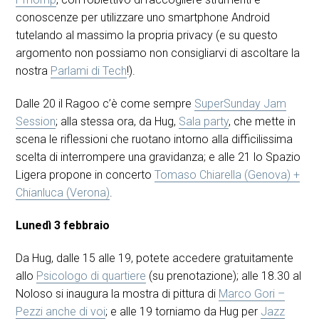
conoscenze per utilizzare uno smartphone Android
tutelando al massimo la propria privacy (e su questo
argomento non possiamo non consigliarvi di ascoltare la
nostra
Parlami di Tech
!).
Dalle 20 il Ragoo c’è come sempre
SuperSunday Jam
Session
; alla stessa ora, da Hug,
Sala party
, che mette in
scena le riflessioni che ruotano intorno alla difficilissima
scelta di interrompere una gravidanza; e alle 21 lo Spazio
Ligera propone in concerto
Tomaso Chiarella (Genova) +
Chianluca (Verona)
.
Lunedì 3 febbraio
Da Hug, dalle 15 alle 19, potete accedere gratuitamente
allo
Psicologo di quartiere
(su prenotazione); alle 18.30 al
Noloso si inaugura la mostra di pittura di
Marco Gori –
Pezzi anche di voi
; e alle 19 torniamo da Hug per
Jazz