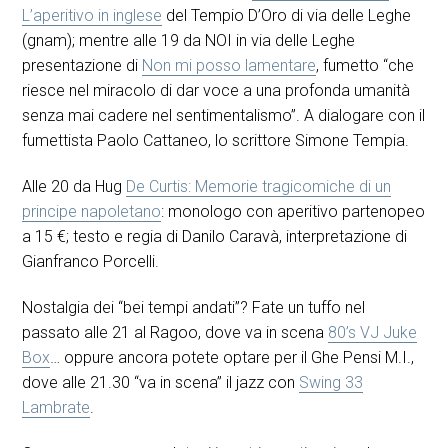
L’aperitivo in inglese
del Tempio D’Oro di via delle Leghe
(gnam); mentre alle 19 da NOI in via delle Leghe
presentazione di
Non mi posso lamentare
, fumetto “che
riesce nel miracolo di dar voce a una profonda umanità
senza mai cadere nel sentimentalismo”. A dialogare con il
fumettista Paolo Cattaneo, lo scrittore Simone Tempia.
Alle 20 da Hug
De Curtis: Memorie tragicomiche di un
principe napoletano
: monologo con aperitivo partenopeo
a 15 €; testo e regia di Danilo Caravà, interpretazione di
Gianfranco Porcelli.
Nostalgia dei “bei tempi andati”? Fate un tuffo nel
passato alle 21 al Ragoo, dove va in scena
80’s VJ Juke
Box
… oppure ancora potete optare per il Ghe Pensi M.I.,
dove alle 21.30 “va in scena” il jazz con
Swing 33
Lambrate
.