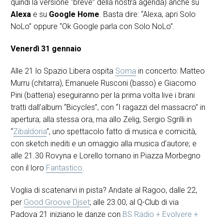
quindi la versione “breve” della nostra agenda) anche su
Alexa
e su
Google Home
. Basta dire: “Alexa, apri Solo
NoLo” oppure “Ok Google parla con Solo NoLo”.
Venerdì 31 gennaio
Alle 21 lo Spazio Libera ospita
Soma
in concerto: Matteo
Murru (chitarra), Emanuele Rusconi (basso) e Giacomo
Pini (batteria) eseguiranno per la prima volta live i brani
tratti dall’album “Bicycles”, con “I ragazzi del massacro” in
apertura; alla stessa ora, ma allo Zelig, Sergio Sgrilli in
“
Zibaldoria
“, uno spettacolo fatto di musica e comicità,
con sketch inediti e un omaggio alla musica d’autore; e
alle 21.30 Rovyna e Lorello tornano in Piazza Morbegno
con il loro
Fantastico
.
Voglia di scatenarvi in pista? Andate al Ragoo, dalle 22,
per
Good Groove Djset
; alle 23.00, al Q-Club di via
Padova 21 iniziano le danze con
BS Radio + Evolvere +