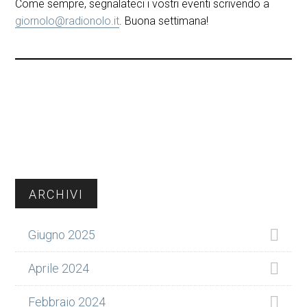
Come sempre, segnalateci i vostri eventi scrivendo a
giornolo@radionolo.it
. Buona settimana!
Barra
ARCHIVI
laterale
Giugno 2025
primaria
Aprile 2024
Febbraio 2024