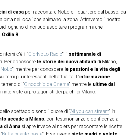
ini di casa
per raccontare NoLo e il quartiere dal basso, da
na birra nei locali che animano la zona. Attraverso il nostro
roid, ognuno di noi può ascoltare i programmi che
 Oxilia 9
.
torni c’è il “
GiorNoLo Radio
“, il
settimanale di
sti. Per conoscere
le storie dei nuovi abitanti
di Milano,
 NoLo
“, mentre per conoscere
le passioni e la vita degli
 temi più interessanti dell’attualità. L’
informazione
 terreno di “
Ginocchio da Cinema
” mentre le
ultime dal
n interviste ai protagonisti dei palchi di Milano.
ello spettacolo sono il cuore di “
All you can stream
” in
nto accade a Milano
, con testimonianze e confidenze al
a di Anna
si apre invece ai nolers per raccontare le ricette
 “
Buffa quanto basta
“. E se invece
siete madri e volete