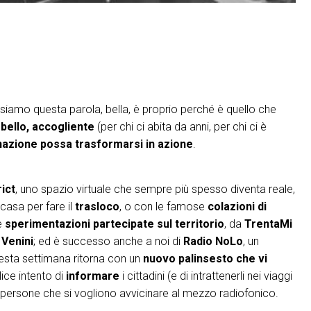
usiamo questa parola, bella, è proprio perché è quello che
ù
bello, accogliente
(per chi ci abita da anni, per chi ci è
nazione possa trasformarsi in azione
.
ict
, uno spazio virtuale che sempre più spesso diventa reale,
 casa per fare il
trasloco
, o con le famose
colazioni di
ie
sperimentazioni partecipate sul territorio
, da
TrentaMi
 Venini
; ed è successo anche a noi di
Radio NoLo
, un
esta settimana ritorna con un
nuovo palinsesto che vi
lice intento di
informare
i cittadini (e di intrattenerli nei viaggi
 persone che si vogliono avvicinare al mezzo radiofonico.