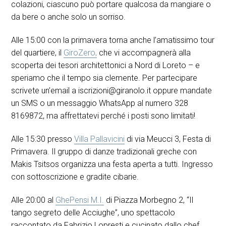
colazioni, ciascuno può portare qualcosa da mangiare o
da bere o anche solo un sorriso.
Alle 15:00 con la primavera torna anche l’amatissimo tour
del quartiere, il
GiroZero,
che vi accompagnerà alla
scoperta dei tesori architettonici a Nord di Loreto – e
speriamo che il tempo sia clemente. Per partecipare
scrivete un’email a iscrizioni@giranolo.it oppure mandate
un SMS o un messaggio WhatsApp al numero 328
8169872, ma affrettatevi perché i posti sono limitati!
Alle 15:30 presso
Villa Pallavicini
di via Meucci 3, Festa di
Primavera. Il gruppo di danze tradizionali greche con
Makis Tsitsos organizza una festa aperta a tutti. Ingresso
con sottoscrizione e gradite cibarie.
Alle 20:00 al
GhePensi M.I.
di Piazza Morbegno 2, “Il
tango segreto delle Acciughe”, uno spettacolo
raccontato da Fabrizio Lopresti e cucinato dallo chef