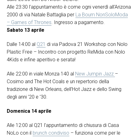
Alle 23:30 l’appuntamento è come ogni venerdì all’Arizona
2000 di via Natale Battaglia per
La Boum NonSoloModa
– Games of Thrones
. Ingresso a pagamento.
Sabato 13 aprile
Dalle 14:00 al
Q21
di via Padova 21 Workshop con Nolo
Plastic Free – Incontro con progetto ReMida con Nolo
4Kids e infine aperitivo e serata!
Alle 22:00 in viale Monza 140 al
New Jumpin Jazz
–
Cosimo and The Hot Coals e un repertorio della
tradizione di New Orleans, dell’Hot Jazz e dello Swing
degli anni ’20 e ’30.
Domenica 14 aprile
Alle 12:00 al Q21 l’appuntamento di chiusura di Casa
NoLo con il
brunch condiviso
– funziona come per le