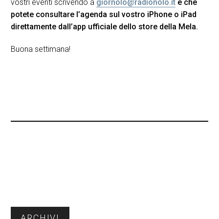
vostri eventi scrivendo a
giornolo@radionolo.it
e che
potete consultare l’agenda sul vostro iPhone o iPad
direttamente dall’app ufficiale dello store della Mela.
Buona settimana!
Barra
ARCHIVI