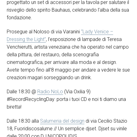
progettato un set di accessori per la tavola per salutare il
risveglio dello spirito Bauhaus, celebrando l’alba della sua
fondazione.
Prosegue al Noloso di via Varanini
“Lady Venice –
Dressing the Light”
, l’esposizione di lampade di Teresa
Venchierutti, artista veneziana che ha operato nel campo
della pittura, del restauro, della scenografia
cinematografica, per arrivare alla moda e al design.
Avete tempo fino all’8 maggio per andare a vedere le sue
creazioni magari sorseggiando un drink.
Dalle 18:30
@
Radio NoLo
(Via Oxilia 9)
#RecordRecyclingDay: porta i tuoi CD e noi ti diamo una
biretta!
Dalle 18:30 alla
Salumeria del design
di via Cecilio Stazio
18, Fuoridiscosalume // Un semplice djset. Djset su vinile
dalle 20:00 con DJ NICOPOLIDIS.