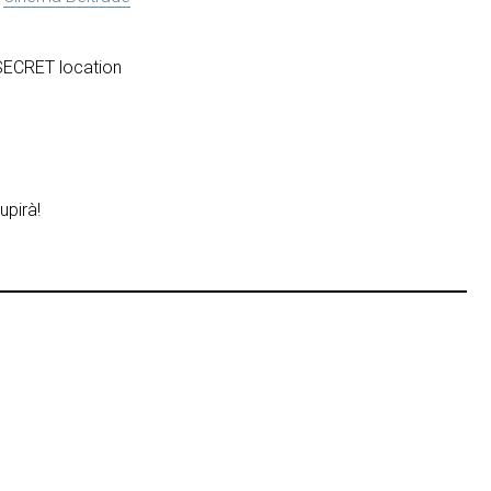
SECRET location
upirà!