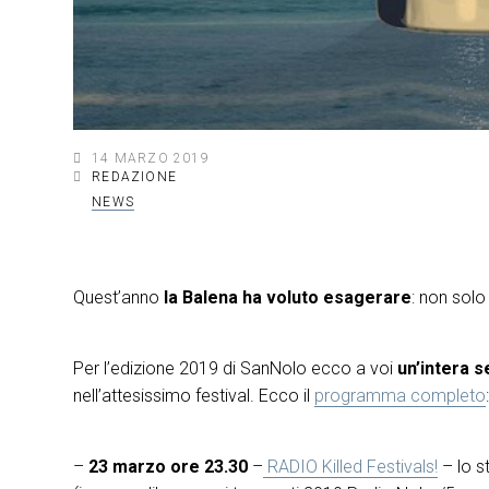
14 MARZO 2019
REDAZIONE
NEWS
Quest’anno
la Balena ha voluto esagerare
: non solo 
Per l’edizione 2019 di SanNolo ecco a voi
un’intera s
nell’attesissimo festival. Ecco il
programma completo
–
23 marzo ore 23.30
–
RADIO Killed Festivals!
– lo s