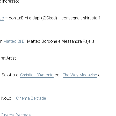
o ingresso)
so
– con LaEmi e Japi (@Ckcd) + consegna t-shirt staff +
on
Matteo Bi Bi
, Matteo Bordone e Alessandra Fajella
et Artist
Salotto di
Christian D’Antonio
con
The Way Magazine
e
o NoLo –
Cinema Beltrade
–
Cinema Beltrade