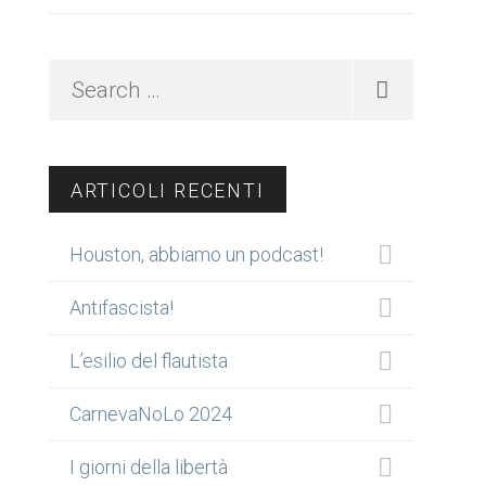
Search
…
ARTICOLI RECENTI
Houston, abbiamo un podcast!
Antifascista!
L’esilio del flautista
CarnevaNoLo 2024
I giorni della libertà