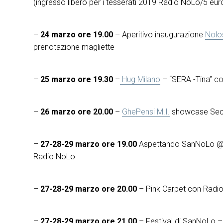
(ingresso libero per i tesserati 2019 Radio NoLo/5 eur
–
24 marzo ore 19.00
– Aperitivo inaugurazione
Nolo
prenotazione magliette
–
25 marzo ore 19.30
–
Hug Milano
– “SERA -Tina” c
–
26 marzo ore 20.00
–
GhePensi M.I.
showcase Secr
–
27-28-29 marzo ore 19.00
Aspettando SanNoLo @ 
Radio NoLo
–
27-28-29 marzo ore 20.00
– Pink Carpet con Radi
–
27-28-29 marzo ore 21.00
– Festival di SanNoLo 