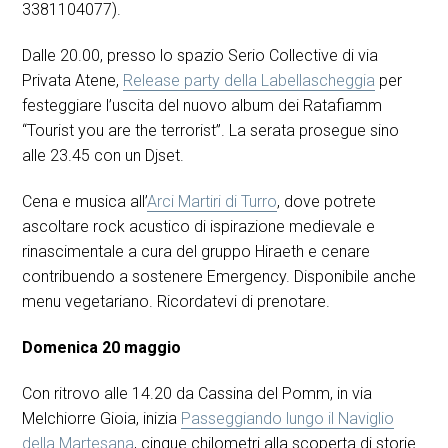
3381104077).
Dalle 20.00, presso lo spazio Serio Collective di via
Privata Atene,
Release party della Labellascheggia
per
festeggiare l’uscita del nuovo album dei Ratafiamm
“Tourist you are the terrorist”. La serata prosegue sino
alle 23.45 con un Djset.
Cena e musica all’
Arci Martiri di Turro
, dove potrete
ascoltare rock acustico di ispirazione medievale e
rinascimentale a cura del gruppo Hiraeth e cenare
contribuendo a sostenere Emergency. Disponibile anche
menu vegetariano. Ricordatevi di prenotare.
Domenica 20 maggio
Con ritrovo alle 14.20 da Cassina del Pomm, in via
Melchiorre Gioia, inizia
Passeggiando lungo il Naviglio
della Martesana
, cinque chilometri alla scoperta di storie