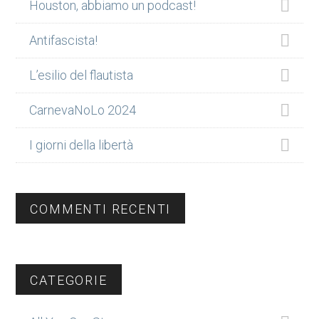
Houston, abbiamo un podcast!
Antifascista!
L’esilio del flautista
CarnevaNoLo 2024
I giorni della libertà
COMMENTI RECENTI
CATEGORIE