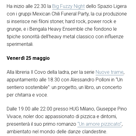
Ha inizio alle 22.30 la
Big Fuzzy Night
dello Spazio Ligera
con i gruppi Mexican Chili Funeral Party, la cui produzione
si inserisce nei filoni stoner, hard rock, power rock e
grunge, e i Bengala Heavy Ensemble che fondono le
tipiche sonorità dell’heavy metal classico con influenze
sperimentali.
Venerdì 25 maggio
Alla libreria Il Covo della ladra, per la serie
Nuove trame
,
appuntamento alle 18.30 con Alessandro Polloni in “Un
sentiero sostenibile”: un progetto, un libro, un concerto
per chitarra e voce.
Dalle 19.00 alle 22.00 presso HUG Milano, Giuseppe Pino
Vivace, noler doc appassionato di pizzica e dintorni,
presenterà il suo primo romanzo
“Un amore pizzicato”
,
ambientato nel mondo delle danze clandestine.