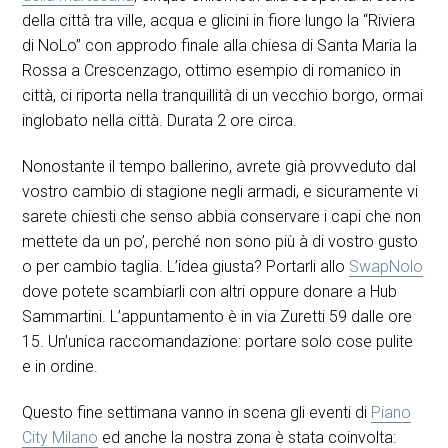
della città tra ville, acqua e glicini in fiore lungo la “Riviera
di NoLo” con approdo finale alla chiesa di Santa Maria la
Rossa a Crescenzago, ottimo esempio di romanico in
città, ci riporta nella tranquillità di un vecchio borgo, ormai
inglobato nella città. Durata 2 ore circa.
Nonostante il tempo ballerino, avrete già provveduto dal
vostro cambio di stagione negli armadi, e sicuramente vi
sarete chiesti che senso abbia conservare i capi che non
mettete da un po’, perché non sono più à di vostro gusto
o per cambio taglia. L’idea giusta? Portarli allo
SwapNolo
dove potete scambiarli con altri oppure donare a Hub
Sammartini. L’appuntamento è in via Zuretti 59 dalle ore
15. Un’unica raccomandazione: portare solo cose pulite
e in ordine.
Questo fine settimana vanno in scena gli eventi di
Piano
City Milano
ed anche la nostra zona è stata coinvolta: