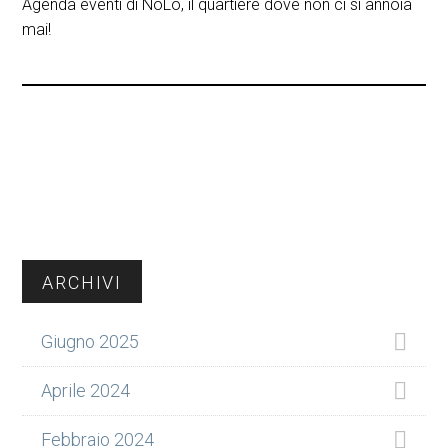
Agenda eventi di NoLo, il quartiere dove non ci si annoia
mai!
Barra
ARCHIVI
laterale
Giugno 2025
primaria
Aprile 2024
Febbraio 2024