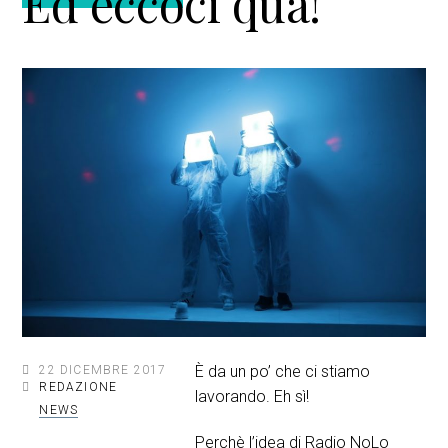
Ed eccoci qua!
e
n
a
p
c
l
r
i
e
i
p
p
m
a
r
a
l
i
r
e
m
i
a
a
r
i
a
È da un po’ che ci stiamo
22 DICEMBRE 2017
REDAZIONE
lavorando. Eh sì!
NEWS
Perchè l’idea di Radio NoLo